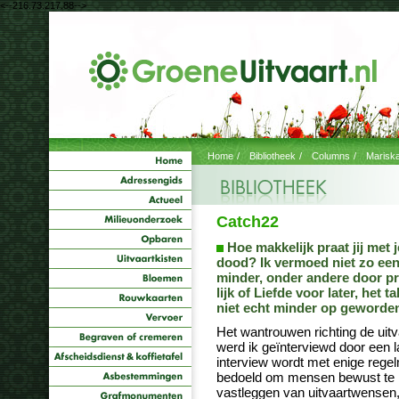
<--216.73.217.88-->
Home
/
Bibliotheek
/
Columns
/
Marisk
Catch22
Hoe makkelijk praat jij met 
dood? Ik vermoed niet zo een
minder, onder andere door pr
lijk of Liefde voor later, het 
niet echt minder op geworde
Het wantrouwen richting de uit
werd ik geïnterviewd door een l
interview wordt met enige rege
bedoeld om mensen bewust te 
vastleggen van uitvaartwensen,