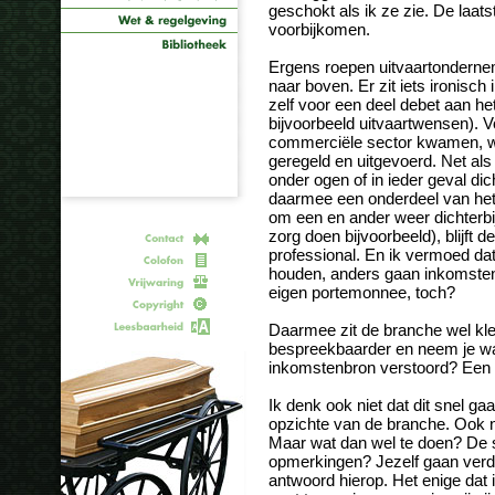
geschokt als ik ze zie. De laats
voorbijkomen.
Ergens roepen uitvaartondernem
naar boven. Er zit iets ironisch 
zelf voor een deel debet aan he
bijvoorbeeld uitvaartwensen). V
commerciële sector kwamen, w
geregeld en uitgevoerd. Net als 
onder ogen of in ieder geval di
daarmee een onderdeel van he
om een en ander weer dichterbi
zorg doen bijvoorbeeld), blijft 
professional. En ik vermoed da
houden, anders gaan inkomsten v
eigen portemonnee, toch?
Daarmee zit de branche wel kle
bespreekbaarder en neem je wa
inkomstenbron verstoord? Een 
Ik denk ook niet dat dit snel ga
opzichte van de branche. Ook n
Maar wat dan wel te doen? De 
opmerkingen? Jezelf gaan verd
antwoord hierop. Het enige dat