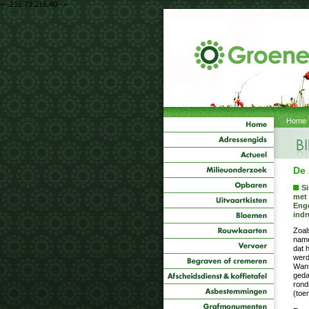
<--216.73.216.40-->
Home
De 
Si
met 
Enge
indr
Zoal
name
dat h
werd
Want
geda
rond
(toe