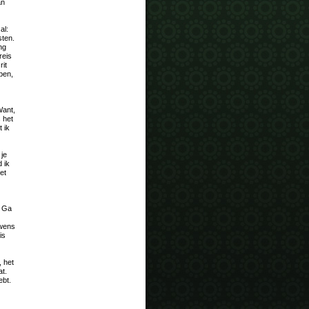
an
al:
sten.
ng
reis
rit
pen,
Want,
s het
 ik
 je
 ik
et
? Ga
 wens
is
, het
at.
ebt.