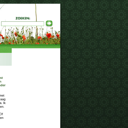
st
n
nder
met
raag
a. Ik
len.
 Of
ken