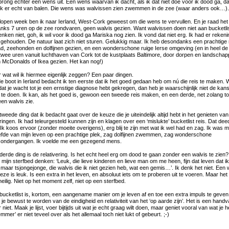
prong echter één wens uit. Eén wens waarvan ik dacht, als ik dát niet doe voor ik dood ga, d
ik er echt van balen. Die wens was walvissen zien zwemmen in de zee (waar anders ook…).
lopen week ben ik naar Ierland, West-Cork geweest om die wens te vervullen. En je raad het 
nks 7 uren op de zee rondvaren, geen walvis gezien. Want walvissen doen niet aan bucketli
denken niet, goh, ik wil voor ik dood ga Mariska nog zien. Ik vond dat niet erg. Ik had er rekeni
gehouden. De natuur laat zich niet sturen. Gelukkig maar. Ik heb desondanks een prachtige 
d, zeehonden en dolfijnen gezien, en een wonderschone ruige Ierse omgeving (en in heel de 
twee uren vanuit luchthaven van Cork tot de kustplaats Baltimore, door dorpen en landschap
 McDonalds of Ikea gezien. Het kan nog!)
 wat wil ik hiermee eigenlijk zeggen? Een paar dingen.
e boot in Ierland bedacht ik ten eerste dat ik het goed gedaan heb om nú die reis te maken. 
 dat je wacht tot je een ernstige diagnose hebt gekregen, dan heb je waarschijnlijk niet de kan
 te doen. Ik kan, als het goed is, gewoon een tweede reis maken, en een derde, net zolang tot
een walvis zie.
tweede ding dat ik bedacht gaat over de keuze die je uiteindelijk altijd hebt in het genieten van
ringen. Ik had teleurgesteld kunnen zijn en klagen over een ‘mislukte’ bucketlist reis. Dat deed
. Ik koos ervoor (zonder moeite overigens), erg blij te zijn met wat ik wel had en zag. Ik was m
iefde van mijn leven op een prachtige plek, zag dolfijnen zwemmen, zag wonderschone
ondergangen. Ik voelde me een gezegend mens.
derde ding is de relativering. Is het echt heel erg om dood te gaan zonder een walvis te zien
p mijn sterfbed denken: ‘Leuk, die lieve kinderen en lieve man om me heen, fijn dat leven dat ik
 maar tsjongejonge, die walvis die ik niet gezien heb, wat een gemis…’. Ik denk het niet. Een
deze is leuk. Is een extra in het leven, en absoluut iets om te proberen uit te voeren. Maar het 
heilig. Niet op het moment zelf, niet op een sterfbed.
bucketlist is, kortom, een aangename manier om je leven af en toe een extra impuls te geven
t je bewust te worden van de eindigheid en relativiteit van het ‘op aarde zijn’. Het is een handv
niet. Maak je lijst, voer bijtijds uit wat je echt graag wilt doen, maar geniet vooral van wat je h
mmer’ er niet teveel over als het allemaal toch niet lukt of gebeurt. ;-)