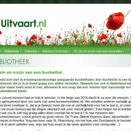
/
Bibliotheek
/
Columns
/
Mariska Overman
/
De zin en onzin van een bucketlist
/
zin en onzin van een bucketlist
nds kort ben ik ervaringsdeskundige aangaande bucketlisten. Een bucketlist is een lij
wensen die je in je leven graag zou willen vervullen. Waarom het ook in Nederland ee
lse naam heeft weet ik niet, alhoewel ik wel snap dat een ‘emmer-lijst’ aanzienlijk mi
ukwekkend klinkt.
s zoveel mensen had en heb ik wensen. In het begin van 2016 dacht ik na over die wensen, 
 geïnspireerd door ons werk (zie www.bureaumorbidee.nl). We vertellen anderen namelijk g
et leven kostbaar is, dat je je bewust moet zijn van je sterfelijkheid voor het te laat is, et ceter
 me ervan bewust dat die dingen uiteraard ook voor mezelf gelden. Toen begon het te kriebe
 wat zou ik zelf nog graag willen doen voordat het te laat is? Ik had minstens tien
chten/wensen, vooral gericht op grote reizen. De Trans Siberië Express doen, bijvoorbeeld.
reizen in Amerika. Nog een keer naar St. Petersburg, om het huis van Dostojewski te bezoe
n ik er jaren geleden was, was dat huis exact in die week gesloten voor restauratie…).