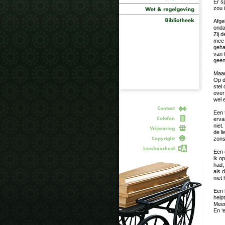
Er s
zou 
Afge
onda
Zij 
mee 
geha
van 
geen
Maar
Op d
stel
over
wel 
Een 
erva
niet
de l
zons
Een 
ik o
had,
als 
niet 
Een 
help
Meer 
En ‘e