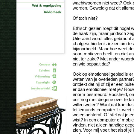
wachtwoorden niet weet? Ook 
worden. Geweldig dat dit allem
Of toch niet?
Ethisch gezien roept dit nogal wa
de haak zijn, maar juridisch zeg
Uiteraard wordt alles gebracht
chatgeschiedenis inzien om te
bijvoorbeeld. Maar hoe weet de d
soort motieven heeft, en niet a
niet ter zake? Met ander woorde
en wie bepaalt dat?
Ook op emotioneel gebied is er 
weten van je overleden partner? 
ontdekt dat hij of zij er een bui
er dan emotioneel met je? Rouw
enorm besmeurd. Boosheid, onb
ooit nog met diegene over te ku
willen weten? Want dat kan dus
tot iemands computer. Ik weet ni
weten achteraf. Of stel dat je e
wist? In een computer of mobiel
vinden, niet alleen handige geg
zien. Voor mij voelt het alsof je