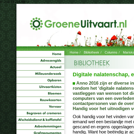
<--216.73.216.69-->
Home
/
Bibliotheek
/
Columns
/
Marisk
Digitale nalatenschap, 
Anno 2016 zijn er diverse i
rondom het ‘digitale nalatens
vastleggen van wensen tot d
computers van een overleden 
contactpersonen van de ove
Handig voor het uitnodigen vo
Ook handig voor het vinden va
iemand wel een bestandje met ui
gescand en ergens opgeslagen. 
handig. Want hoe beëindig je a