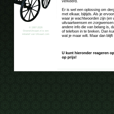
verkeerd.
Er is wel een oplossing om der
met elkaar, bijtijds. Als je ervo
waar je wachtwoorden zijn (en w
uitvaartwensen en zorgwensen zi
andere info die van belang is, 
© 1997-2026
of telefoon in te breken. Dan k
GroeneUitvaart.nl is een
initiatief van Uitvaart.com
wat je maar wilt. Maar dan blijf
U kunt hieronder reageren op
op prijs!