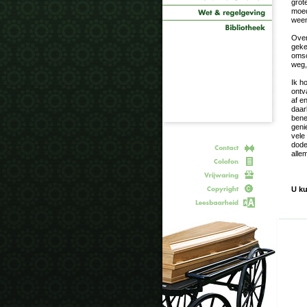
grot
moed
weem
Over
geke
omsc
weg,
Ik h
ontv
af en
daar
bene
geni
vele
dode
alle
U ku