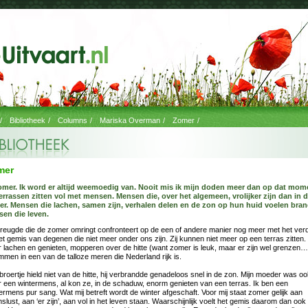
/
Bibliotheek
/
Columns
/
Mariska Overman
/
Zomer
/
mer
mer. Ik word er altijd weemoedig van. Nooit mis ik mijn doden meer dan op dat mom
errassen zitten vol met mensen. Mensen die, over het algemeen, vrolijker zijn dan in 
er. Mensen die lachen, samen zijn, verhalen delen en de zon op hun huid voelen bra
en die leven.
reugde die de zomer omringt confronteert op de een of andere manier nog meer met het verd
et gemis van degenen die niet meer onder ons zijn. Zij kunnen niet meer op een terras zitten. 
 lachen en genieten, mopperen over de hitte (want zomer is leuk, maar er zijn wel grenzen…)
men in een van de talloze meren die Nederland rijk is.
 broertje hield niet van de hitte, hij verbrandde genadeloos snel in de zon. Mijn moeder was o
 een wintermens, al kon ze, in de schaduw, enorm genieten van een terras. Ik ben een
rmens pur sang. Wat mij betreft wordt de winter afgeschaft. Voor mij staat zomer gelijk aan
nslust, aan ‘er zijn’, aan vol in het leven staan. Waarschijnlijk voelt het gemis daarom dan ook