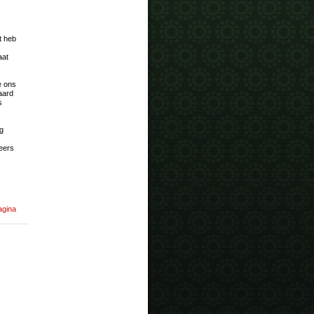
t heb
aat
e ons
raard
s
og
eers
agina