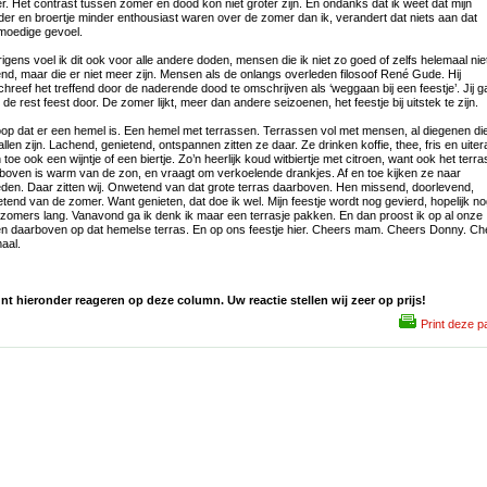
er. Het contrast tussen zomer en dood kon niet groter zijn. En ondanks dat ik weet dat mijn
er en broertje minder enthousiast waren over de zomer dan ik, verandert dat niets aan dat
oedige gevoel.
igens voel ik dit ook voor alle andere doden, mensen die ik niet zo goed of zelfs helemaal nie
nd, maar die er niet meer zijn. Mensen als de onlangs overleden filosoof René Gude. Hij
hreef het treffend door de naderende dood te omschrijven als ‘weggaan bij een feestje’. Jij g
 de rest feest door. De zomer lijkt, meer dan andere seizoenen, het feestje bij uitstek te zijn.
oop dat er een hemel is. Een hemel met terrassen. Terrassen vol met mensen, al diegenen di
allen zijn. Lachend, genietend, ontspannen zitten ze daar. Ze drinken koffie, thee, fris en uite
 toe ook een wijntje of een biertje. Zo’n heerlijk koud witbiertje met citroen, want ook het terra
boven is warm van de zon, en vraagt om verkoelende drankjes. Af en toe kijken ze naar
den. Daar zitten wij. Onwetend van dat grote terras daarboven. Hen missend, doorlevend,
etend van de zomer. Want genieten, dat doe ik wel. Mijn feestje wordt nog gevierd, hopelijk n
 zomers lang. Vanavond ga ik denk ik maar een terrasje pakken. En dan proost ik op al onze
n daarboven op dat hemelse terras. En op ons feestje hier. Cheers mam. Cheers Donny. Ch
maal.
nt hieronder reageren op deze column. Uw reactie stellen wij zeer op prijs!
Print deze p