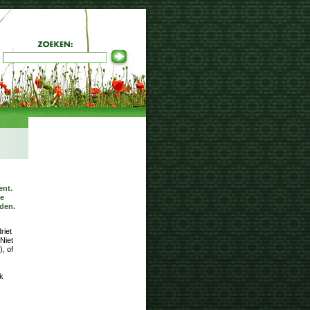
ent.
de
nden.
riet
Niet
, of
ok