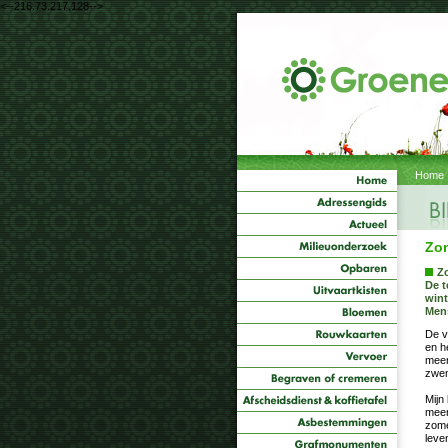
<--216.73.217.128-->
Home
Zo
Zo
De t
wint
Mens
De v
en h
meer
zwem
Mijn
meer
zome
leve