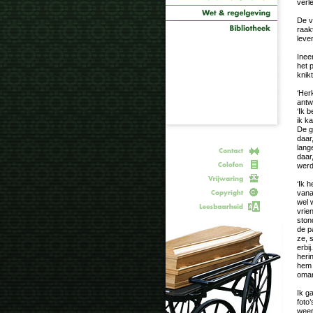
verl
De v
raakt
leve
Inee
het 
knik
‘Her
antwo
‘Ik 
ik ka
De g
daar
lang
daar
werd 
‘Ik 
vana
wel 
vrie
ston
de p
ze, 
erbi
herin
hem 
omar
Ik g
foto
weer