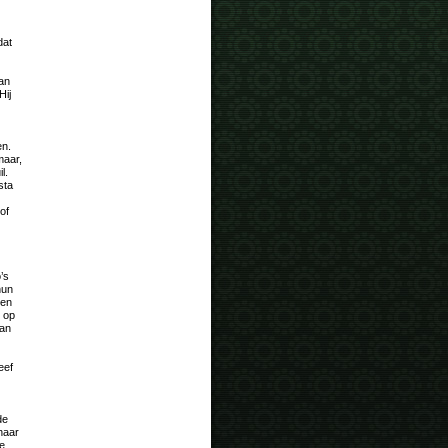
dat
van
Hij
en.
maar,
l.
sta
of
’s
hun
ten
s op
aan
eef
de
haar
Ze