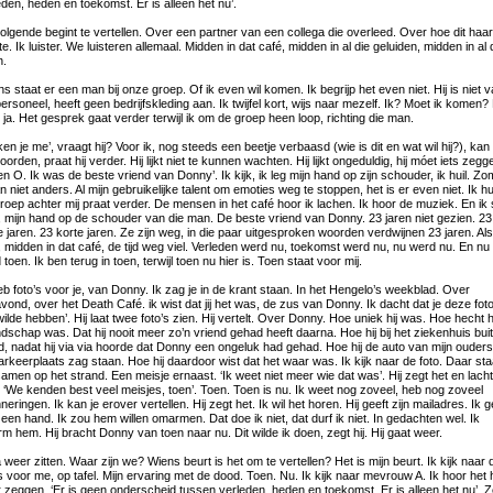
eden, heden en toekomst. Er is alleen het nu’.
olgende begint te vertellen. Over een partner van een collega die overleed. Over hoe dit haar
e. Ik luister. We luisteren allemaal. Midden in dat café, midden in al die geluiden, midden in al 
n.
ns staat er een man bij onze groep. Of ik even wil komen. Ik begrijp het even niet. Hij is niet 
personeel, heeft geen bedrijfskleding aan. Ik twijfel kort, wijs naar mezelf. Ik? Moet ik komen? 
t ja. Het gesprek gaat verder terwijl ik om de groep heen loop, richting die man.
ken je me’, vraagt hij? Voor ik, nog steeds een beetje verbaasd (wie is dit en wat wil hij?), kan
orden, praat hij verder. Hij lijkt niet te kunnen wachten. Hij lijkt ongeduldig, hij móet iets zegg
ben O. Ik was de beste vriend van Donny’. Ik kijk, ik leg mijn hand op zijn schouder, ik huil. Zo
n niet anders. Al mijn gebruikelijke talent om emoties weg te stoppen, het is er even niet. Ik hui
roep achter mij praat verder. De mensen in het café hoor ik lachen. Ik hoor de muziek. En ik 
, mijn hand op de schouder van die man. De beste vriend van Donny. 23 jaren niet gezien. 23
e jaren. 23 korte jaren. Ze zijn weg, in die paar uitgesproken woorden verdwijnen 23 jaren. Als
, midden in dat café, de tijd weg viel. Verleden werd nu, toekomst werd nu, nu werd nu. En nu
toen. Ik ben terug in toen, terwijl toen nu hier is. Toen staat voor mij.
heb foto’s voor je, van Donny. Ik zag je in de krant staan. In het Hengelo’s weekblad. Over
vond, over het Death Café. ik wist dat jij het was, de zus van Donny. Ik dacht dat je deze foto
wilde hebben’. Hij laat twee foto’s zien. Hij vertelt. Over Donny. Hoe uniek hij was. Hoe hecht 
ndschap was. Dat hij nooit meer zo’n vriend gehad heeft daarna. Hoe hij bij het ziekenhuis bui
d, nadat hij via via hoorde dat Donny een ongeluk had gehad. Hoe hij de auto van mijn ouder
arkeerplaats zag staan. Hoe hij daardoor wist dat het waar was. Ik kijk naar de foto. Daar st
samen op het strand. Een meisje ernaast. ‘Ik weet niet meer wie dat was’. Hij zegt het en lacht
j. ‘We kenden best veel meisjes, toen’. Toen. Toen is nu. Ik weet nog zoveel, heb nog zoveel
neringen. Ik kan je erover vertellen. Hij zegt het. Ik wil het horen. Hij geeft zijn mailadres. Ik g
een hand. Ik zou hem willen omarmen. Dat doe ik niet, dat durf ik niet. In gedachten wel. Ik
m hem. Hij bracht Donny van toen naar nu. Dit wilde ik doen, zegt hij. Hij gaat weer.
a weer zitten. Waar zijn we? Wiens beurt is het om te vertellen? Het is mijn beurt. Ik kijk naar 
’s voor me, op tafel. Mijn ervaring met de dood. Toen. Nu. Ik kijk naar mevrouw A. Ik hoor het 
 zeggen. ‘Er is geen onderscheid tussen verleden, heden en toekomst. Er is alleen het nu’. 