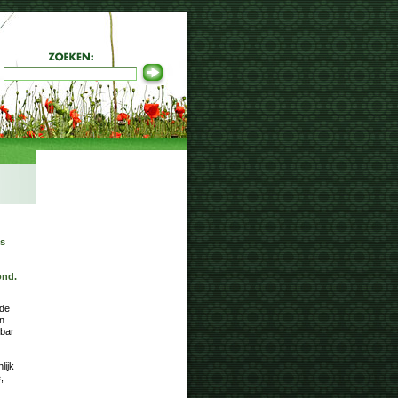
is
ond.
nde
jn
 bar
lijk
,