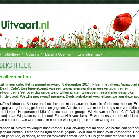
/
Bibliotheek
/
Columns
/
Mariska Overman
/
Er is alleen nu.
/
is alleen het nu.
 zit in een café. Het is maandagavond, 8 december 2014. Ik ben niet alleen. Vanavond 
‘Death Café’. Een bijeenkomst van een groep mensen die in een ontspannen en
dwongen sfeer over dat onderwerp willen praten waarover meestal niet gesproken
t: de dood. We zijn met twaalf mensen. Deels onbekend voor elkaar, tot aan deze av
café is luidruchtig. Verrassend hoe druk een maandagavond kan zijn. Veel jonge mensen. Er
t gepraat, gelachen, gedronken en gegeten. Aan de bar staan meerdere taps met verschille
ten biertjes. Het personeel kijkt af en toe naar ons groepje. Wij zijn van het Death Café. Wij zi
beetje raar. Wij praten over de dood. En dat vlak voor kerst. Er wordt ons verzocht niet bij de
aan bestellen. ‘Dan wordt het zo’n heen en weer geloop’. Ze komen wel bij ons.
rappen af. Mevrouw A begint haar verhaal. Haar ervaring met de dood. Ze vertelt een persoon
ijzonder verhaal. Over hoe ze bijna dood is gegaan. Over hoe dit haar leven veranderde. Hoe
 dat gebeurde, verleden, heden en toekomst samen vielen. ‘Er is geen onderscheid tussen