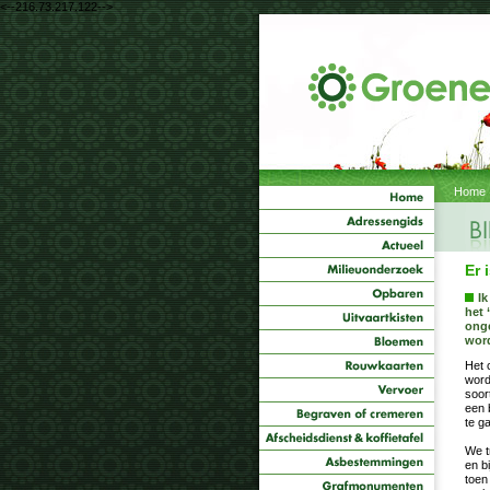
<--216.73.217.122-->
Home
Er 
Ik
het 
onge
word
Het 
word
soor
een 
te g
We t
en b
toen