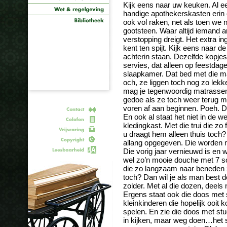
Kijk eens naar uw keuken. Al ee
handige apothekerskasten erin 
ook vol raken, net als toen we
gootsteen. Waar altijd iemand 
verstopping dreigt. Het extra 
kent ten spijt. Kijk eens naar de
achterin staan. Dezelfde kopjes
servies, dat alleen op feestdag
slaapkamer. Dat bed met die ma
och, ze liggen toch nog zo lekke
mag je tegenwoordig matrassen
gedoe als ze toch weer terug 
voren af aan beginnen. Poeh. De 
En ook al staat het niet in de we
kledingkast. Met die trui die zo 
u draagt hem alleen thuis toch
allang opgegeven. Die worden n
Die vorig jaar vernieuwd is en 
wel zo’n mooie douche met 7 soo
die zo langzaam naar beneden z
toch? Dan wil je als man best d
zolder. Met al die dozen, deels 
Ergens staat ook die doos met s
kleinkinderen die hopelijk ooi
spelen. En zie die doos met stu
in kijken, maar weg doen…het st