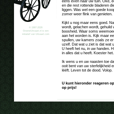
eens even naar uw tuin. Oké, e
en die rest rottende bladeren d
liggen. Was wel een goede koop
zomer weer flink van genieten.
Kijkt u nog maar eens goed. Naa
wordt, gelachen wordt, gehuild 
© 1997-2026
boosheid. Waar soms weemoed to
GroeneUitvaart.nl is een
initiatief van Uitvaart.com
aan het worden is. Kijk maar e
spullen, uw kamers zoals ze er 
uzelf. Dat wat u ziet is dat wat 
U heeft het nu, in uw handen. He
in alles dat u heeft. Koester het.
Ik wens u en uw naasten toe da
ooit bent van uw sterfelijkheid 
lééft. Leven tot de dood. Volop.
U kunt hieronder reageren op
op prijs!