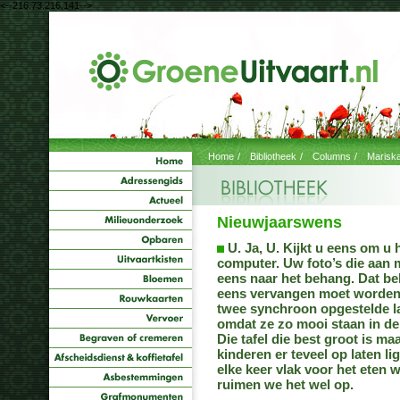
<--216.73.216.141-->
Home
/
Bibliotheek
/
Columns
/
Marisk
Nieuwjaarswens
U. Ja, U. Kijkt u eens om u
computer. Uw foto’s die aan 
eens naar het behang. Dat be
eens vervangen moet worden. 
twee synchroon opgestelde l
omdat ze zo mooi staan in de 
Die tafel die best groot is ma
kinderen er teveel op laten lig
elke keer vlak voor het eten
ruimen we het wel op.