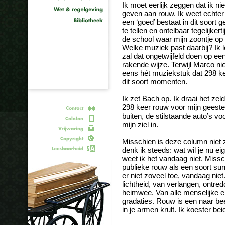
Ik moet eerlijk zeggen dat ik n
geven aan rouw. Ik weet echter 
een ‘goed’ bestaat in dit soort 
te tellen en ontelbaar tegelijker
de school waar mijn zoontje op 
Welke muziek past daarbij? Ik l
zal dat ongetwijfeld doen op ee
rakende wijze. Terwijl Marco ni
eens hét muziekstuk dat 298 ke
dit soort momenten.
Ik zet Bach op. Ik draai het zeld
298 keer rouw voor mijn geestes
buiten, de stilstaande auto’s voo
mijn ziel in.
Misschien is deze column niet z
denk ik steeds: wat wil je nu e
weet ik het vandaag niet. Missc
publieke rouw als een soort sur
er niet zoveel toe, vandaag nie
lichtheid, van verlangen, ontre
heimwee. Van alle menselijke em
gradaties. Rouw is een naar beest
in je armen krult. Ik koester be