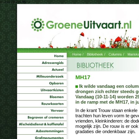
<--216.73.216.95-->
Home
/
Bibliotheek
/
Columns
/
Marisk
MH17
Ik wilde vandaag een column
drongen zich echter steeds 
Vandaag (10-11-14) worden 29
in de ramp met de MH17, in jul
In de krant Trouw staan enkele
trachten hun leven vorm te geve
vrienden, kleinkinderen: de dode
mogelijk zijn. De rouw is er ook 
gradaties die ondenkbaar zijn.