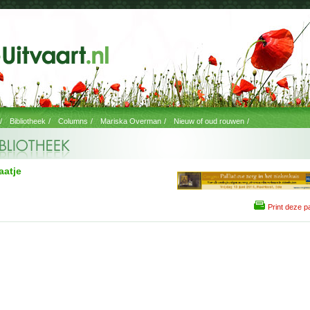
/
Bibliotheek
/
Columns
/
Mariska Overman
/
Nieuw of oud rouwen
/
aatje
Print deze p