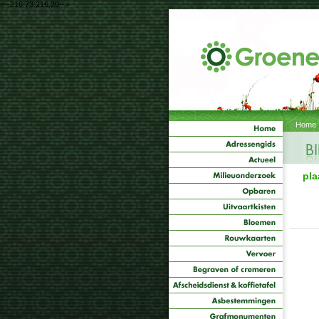
<--216.73.216.20-->
Home
pla