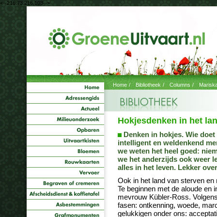
<--216.73.216.103-->
Home
/
Bibliotheek
/
Columns
/
Marisk
Hokjesdenken in het lan
Denken in hokjes. Wie doet 
intelligent en weldenkend m
we weten het heel goed: niem
we het anderzijds ook weer l
alles in het leven. Lekker ove
Ook in het land van sterven en
Te beginnen met de aloude en 
mevrouw Kübler-Ross. Volgens 
fasen: ontkenning, woede, marc
gelukkigen onder ons: acceptati