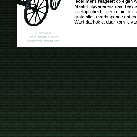
Ieder mens reageert op eigen w
Maak hulpverleners dáár bewu
veelzijdigheid. Leer ze niet in 
grote alles overlappende catego
Want dat hokje, daar kom je van
© 1997-2026
GroeneUitvaart.nl is een
initiatief van Uitvaart.com