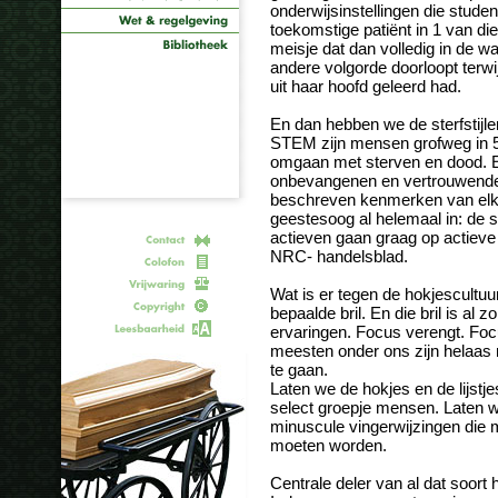
onderwijsinstellingen die stude
toekomstige patiënt in 1 van die
meisje dat dan volledig in de wa
andere volgorde doorloopt terwij
uit haar hoofd geleerd had.
En dan hebben we de sterfstijl
STEM zijn mensen grofweg in 5 
omgaan met sterven en dood. Er 
onbevangenen en vertrouwenden.
beschreven kenmerken van elke 
geestesoog al helemaal in: de 
actieven gaan graag op actieve
NRC- handelsblad.
Wat is er tegen de hokjescultuu
bepaalde bril. En die bril is al 
ervaringen. Focus verengt. Focu
meesten onder ons zijn helaas 
te gaan.
Laten we de hokjes en de lijstje
select groepje mensen. Laten we
minuscule vingerwijzingen di
moeten worden.
Centrale deler van al dat soort h