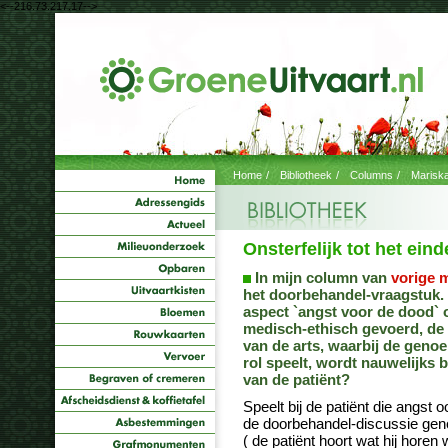
<--216.73.217.17-->
Home
/
Bibliotheek
/
Columns
/
Marisk
Onsterfelijk tot het eind
In mijn column van
vorige 
het doorbehandel-vraagstuk. D
aspect `angst voor de dood` o
medisch-ethisch gevoerd, de 
van de arts, waarbij de geno
rol speelt, wordt nauwelijks 
van de patiënt?
Speelt bij de patiënt die angst 
de doorbehandel-discussie ge
( de patiënt hoort wat hij horen