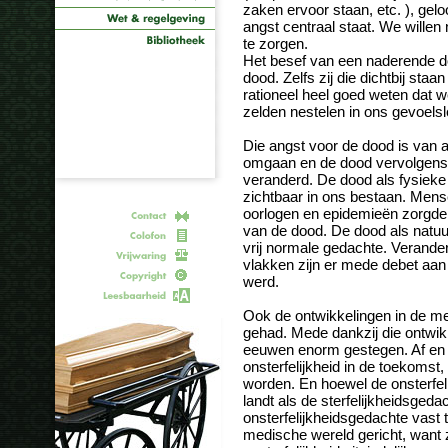
zaken ervoor staan, etc. ), geloof
angst centraal staat. We willen 
te zorgen.
Het besef van een naderende d
dood. Zelfs zij die dichtbij sta
rationeel heel goed weten dat we 
zelden nestelen in ons gevoels
Die angst voor de dood is van 
omgaan en de dood vervolgens ee
veranderd. De dood als fysiek
zichtbaar in ons bestaan. Mense
oorlogen en epidemieën zorgde
van de dood. De dood als natu
vrij normale gedachte. Verand
vlakken zijn er mede debet aa
werd.
Ook de ontwikkelingen in de m
gehad. Mede dankzij die ontwik
eeuwen enorm gestegen. Af en to
onsterfelijkheid in de toekomst
worden. En hoewel de onsterfeli
landt als de sterfelijkheidsged
onsterfelijkheidsgedachte vast t
medische wereld gericht, want z