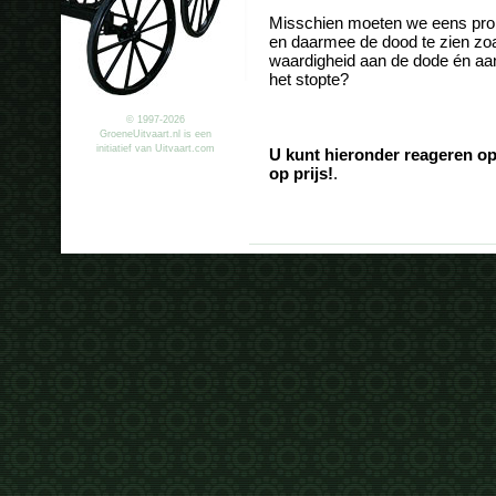
Misschien moeten we eens prober
en daarmee de dood te zien zoals 
waardigheid aan de dode én aan
het stopte?
© 1997-2026
GroeneUitvaart.nl is een
initiatief van Uitvaart.com
U kunt hieronder reageren op
op prijs!
.