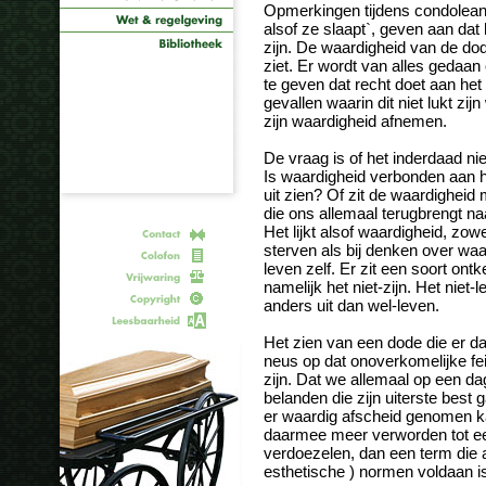
Opmerkingen tijdens condoleances 
alsof ze slaapt`, geven aan dat 
zijn. De waardigheid van de dod
ziet. Er wordt van alles gedaan
te geven dat recht doet aan het u
gevallen waarin dit niet lukt zij
zijn waardigheid afnemen.
De vraag is of het inderdaad niet
Is waardigheid verbonden aan he
uit zien? Of zit de waardigheid 
die ons allemaal terugbrengt na
Het lijkt alsof waardigheid, zo
sterven als bij denken over wa
leven zelf. Er zit een soort ont
namelijk het niet-zijn. Het niet
anders uit dan wel-leven.
Het zien van een dode die er da
neus op dat onoverkomelijke fei
zijn. Dat we allemaal op een da
belanden die zijn uiterste best 
er waardig afscheid genomen ka
daarmee meer verworden tot ee
verdoezelen, dan een term die a
esthetische ) normen voldaan i