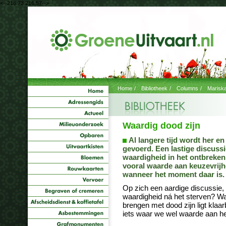
<--216.73.216.57-->
Home
/
Bibliotheek
/
Columns
/
Marisk
Waardig dood zijn
Al langere tijd wordt her e
gevoerd. Een lastige discussi
waardigheid in het ontbreken 
vooral waarde aan keuzevrijh
wanneer het moment daar is.
Op zich een aardige discussie, 
waardigheid ná het sterven? Wa
brengen met dood zijn ligt klaarb
iets waar we wel waarde aan h