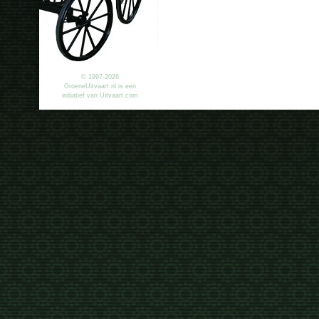
© 1997-2026
GroeneUitvaart.nl is een
initiatief van Uitvaart.com